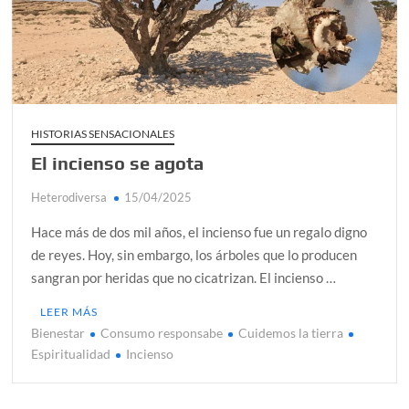
¿Conoces al rey del trópico? Seguro que sí
Día de Independencia 2026: de Patria Boba a Colombia
polarizada
Salud mental digital: cómo frenar la ansiedad que
generan las redes sociales
HISTORIAS SENSACIONALES
Denuncia por violencia sexual en Colombia: así avanza
El incienso se agota
Heterodiversa
15/04/2025
Día del Orgullo LGBTQ+: una fecha que sigue defendiendo
la dignidad humana
Hace más de dos mil años, el incienso fue un regalo digno
de reyes. Hoy, sin embargo, los árboles que lo producen
sangran por heridas que no cicatrizan. El incienso …
LEER MÁS
Bienestar
Consumo responsabe
Cuidemos la tierra
Espiritualidad
Incienso