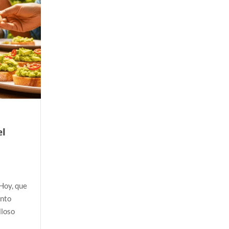
a Colombia polarizada
 planos o mundos?
d que generan las redes sociales
así avanza
 la sexualidad sagrada?
el
 Hoy, que
ento
lloso