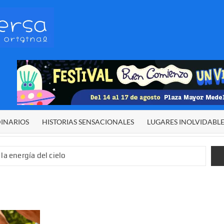
HETERODIVERSA
Diferente,
desigual,
original
DINARIOS
HISTORIAS SENSACIONALES
LUGARES INOLVIDABL
la energía del cielo
 sexual infantil
 de El Niño”
demos alcanzar