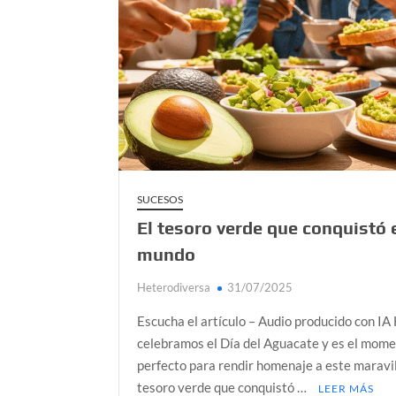
Día de Independencia 2026: de Patria Boba 
¿Podemos comunicarnos con seres de otros
Salud mental digital: cómo frenar la ansieda
Denuncia por violencia sexual en Colombia: 
¿Cómo descubrir esa conexión energética de
SUCESOS
El tesoro verde que conquistó 
mundo
Heterodiversa
31/07/2025
Escucha el artículo – Audio producido con IA
celebramos el Día del Aguacate y es el mom
perfecto para rendir homenaje a este maravi
tesoro verde que conquistó …
LEER MÁS