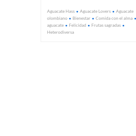
Aguacate Hass
Aguacate Lovers
Aguacate
olombiano
Bienestar
Comida con el alma
aguacate
Felicidad
Frutas sagradas
Heterodiversa