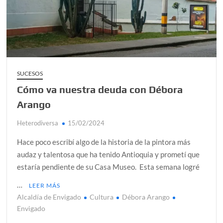
Día de Independencia 2026: de Patria Boba a Colombia
polarizada
Salud mental digital: cómo frenar la ansiedad que
generan las redes sociales
Denuncia por violencia sexual en Colombia: así avanza
SUCESOS
Cómo va nuestra deuda con Débora
Día del Orgullo LGBTQ+: una fecha que sigue defendiendo
la dignidad humana
Arango
Solsticio de verano 2026: ciencia, energía y renovación
Heterodiversa
15/02/2024
Hace poco escribí algo de la historia de la pintora más
audaz y talentosa que ha tenido Antioquia y prometí que
estaría pendiente de su Casa Museo. Esta semana logré
…
LEER MÁS
Alcaldía de Envigado
Cultura
Débora Arango
Envigado