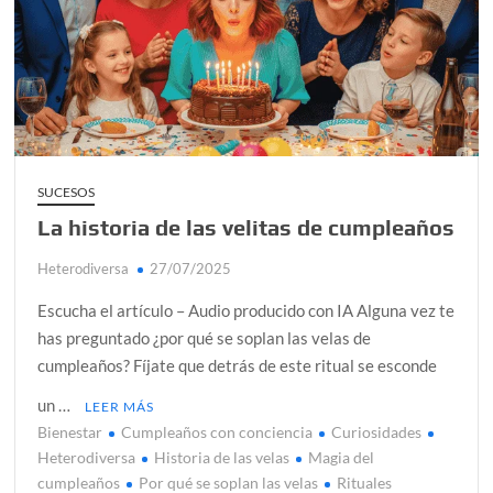
¿Conoces al rey del trópico? Seguro que sí
Día de Independencia 2026: de Patria Boba a Colombia
polarizada
Salud mental digital: cómo frenar la ansiedad que
generan las redes sociales
Denuncia por violencia sexual en Colombia: así avanza
SUCESOS
La historia de las velitas de cumpleaños
Día del Orgullo LGBTQ+: una fecha que sigue defendiendo
la dignidad humana
Heterodiversa
27/07/2025
Escucha el artículo – Audio producido con IA Alguna vez te
has preguntado ¿por qué se soplan las velas de
cumpleaños? Fíjate que detrás de este ritual se esconde
un …
LEER MÁS
Bienestar
Cumpleaños con conciencia
Curiosidades
Heterodiversa
Historia de las velas
Magia del
cumpleaños
Por qué se soplan las velas
Rituales