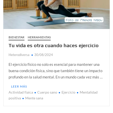
alcanzar
Día de Independencia 2026: de Patria Boba a Colombia
polarizada
¿Podemos comunicarnos con seres de otros planos o
mundos?
BIENESTAR
HERRAMIENTAS
Tu vida es otra cuando haces ejercicio
Salud mental digital: cómo frenar la ansiedad que
generan las redes sociales
Heterodiversa
30/08/2024
Denuncia por violencia sexual en Colombia: así avanza
El ejercicio físico no solo es esencial para mantener una
¿Cómo descubrir esa conexión energética de la sexualidad
buena condición física, sino que también tiene un impacto
sagrada?
profundo en la salud mental. En un mundo cada vez más …
LEER MÁS
Actividad fíaica
Cuerpo sano
Ejercicio
Mentalidad
positiva
Mente sana