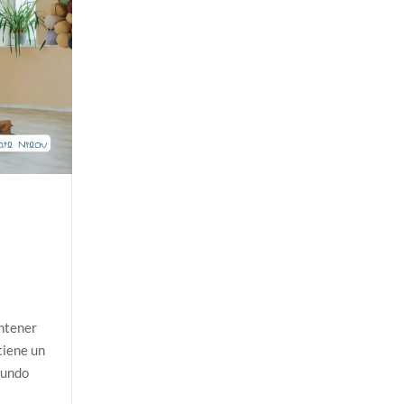
a Colombia polarizada
 planos o mundos?
d que generan las redes sociales
así avanza
 la sexualidad sagrada?
antener
tiene un
mundo