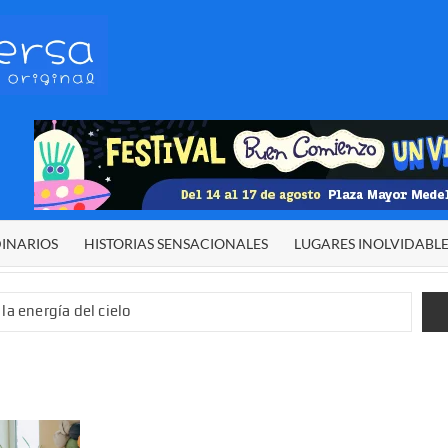
HETERODIVERSA
Diferente,
desigual,
original
DINARIOS
HISTORIAS SENSACIONALES
LUGARES INOLVIDABL
la energía del cielo
 sexual infantil
 de El Niño”
demos alcanzar