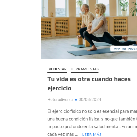
Día de Independencia 2026: de Patria Boba 
¿Podemos comunicarnos con seres de otros
Salud mental digital: cómo frenar la ansieda
Denuncia por violencia sexual en Colombia: 
¿Cómo descubrir esa conexión energética de
BIENESTAR
HERRAMIENTAS
Tu vida es otra cuando haces
ejercicio
Heterodiversa
30/08/2024
El ejercicio físico no solo es esencial para m
una buena condición física, sino que también 
impacto profundo en la salud mental. En un 
cada vez más …
LEER MÁS