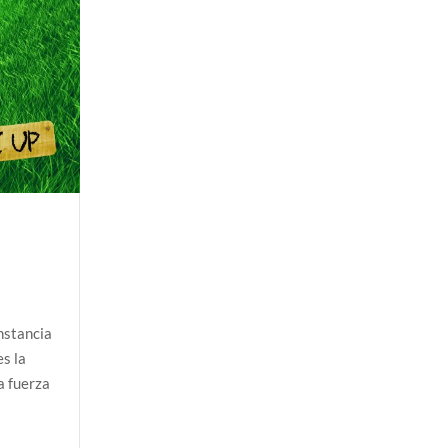
a Colombia polarizada
 planos o mundos?
d que generan las redes sociales
así avanza
 la sexualidad sagrada?
nstancia
es la
a fuerza