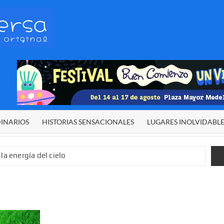
HETERODIVERSA
Diferente,
desigual,
original
DINARIOS
HISTORIAS SENSACIONALES
LUGARES INOLVIDABL
la energía del cielo
 sexual infantil
 de El Niño”
demos alcanzar