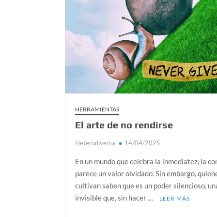
Día de Independencia 2026: de Patria Boba 
¿Podemos comunicarnos con seres de otros
Salud mental digital: cómo frenar la ansieda
Denuncia por violencia sexual en Colombia: 
¿Cómo descubrir esa conexión energética de
HERRAMIENTAS
El arte de no rendirse
Heterodiversa
14/04/2025
En un mundo que celebra la inmediatez, la co
parece un valor olvidado. Sin embargo, quien
cultivan saben que es un poder silencioso, un
invisible que, sin hacer …
LEER MÁS