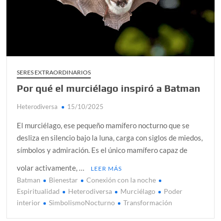
alcanzar
Día de Independencia 2026: de Patria Boba a Colombia
polarizada
¿Podemos comunicarnos con seres de otros planos o
mundos?
SERES EXTRAORDINARIOS
Por qué el murciélago inspiró a Batman
Salud mental digital: cómo frenar la ansiedad que
generan las redes sociales
Heterodiversa
15/10/2025
Denuncia por violencia sexual en Colombia: así avanza
El murciélago, ese pequeño mamífero nocturno que se
¿Cómo descubrir esa conexión energética de la sexualidad
desliza en silencio bajo la luna, carga con siglos de miedos,
sagrada?
símbolos y admiración. Es el único mamífero capaz de
volar activamente, …
LEER MÁS
Batman
Bienestar
Conexión con la noche
Espiritualidad
Heterodiversa
Murciélago
Poder
interior
SimbolismoNocturno
Transformación