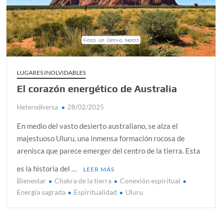
alcanzar
Día de Independencia 2026: de Patria Boba a Colombia
polarizada
¿Podemos comunicarnos con seres de otros planos o
mundos?
LUGARES INOLVIDABLES
El corazón energético de Australia
Salud mental digital: cómo frenar la ansiedad que
generan las redes sociales
Heterodiversa
28/02/2025
Denuncia por violencia sexual en Colombia: así avanza
En medio del vasto desierto australiano, se alza el
¿Cómo descubrir esa conexión energética de la sexualidad
majestuoso Uluru, una inmensa formación rocosa de
sagrada?
arenisca que parece emerger del centro de la tierra. Esta
es la historia del …
LEER MÁS
Bienestar
Chakra de la tierra
Conexión espiritual
Energía sagrada
Espiritualidad
Uluru