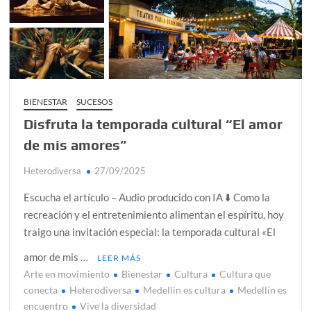
alcanzar
Día de Independencia 2026: de Patria Boba a Colombia
polarizada
¿Podemos comunicarnos con seres de otros planos o
mundos?
BIENESTAR
SUCESOS
Disfruta la temporada cultural “El amor
Salud mental digital: cómo frenar la ansiedad que
generan las redes sociales
de mis amores”
Denuncia por violencia sexual en Colombia: así avanza
Heterodiversa
27/09/2025
¿Cómo descubrir esa conexión energética de la sexualidad
Escucha el artículo – Audio producido con IA ⬇️ Como la
sagrada?
recreación y el entretenimiento alimentan el espíritu, hoy
traigo una invitación especial: la temporada cultural «El
amor de mis …
LEER MÁS
Arte en movimiento
Bienestar
Cultura
Cultura que
conecta
Heterodiversa
Medellin es cultura
Medellín es
encuentro
Vive la diversidad