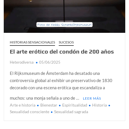
alcanzar
Día de Independencia 2026: de Patria Boba a Colombia
polarizada
¿Podemos comunicarnos con seres de otros planos o
mundos?
HISTORIAS SENSACIONALES
SUCESOS
El arte erótico del condón de 200 años
Salud mental digital: cómo frenar la ansiedad que
generan las redes sociales
Heterodiversa
05/06/2025
Denuncia por violencia sexual en Colombia: así avanza
El Rijksmuseum de Ámsterdam ha desatado una
¿Cómo descubrir esa conexión energética de la sexualidad
controversia global al exhibir un preservativo de 1830
sagrada?
decorado con una escena erótica que escandaliza a
muchos: una monja señala a uno de …
LEER MÁS
Arte e historia
Bienestar
Espiritualidad
Historia
Sexualidad consciente
Sexualidad sagrada