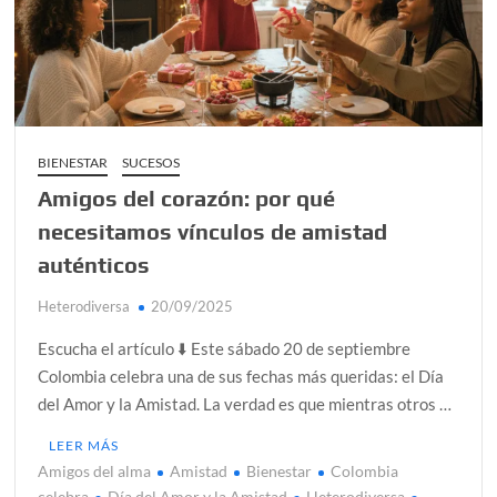
alcanzar
Día de Independencia 2026: de Patria Boba a Colombia
polarizada
¿Podemos comunicarnos con seres de otros planos o
mundos?
BIENESTAR
SUCESOS
Amigos del corazón: por qué
Salud mental digital: cómo frenar la ansiedad que
generan las redes sociales
necesitamos vínculos de amistad
Denuncia por violencia sexual en Colombia: así avanza
auténticos
Heterodiversa
20/09/2025
¿Cómo descubrir esa conexión energética de la sexualidad
sagrada?
Escucha el artículo ⬇️ Este sábado 20 de septiembre
Colombia celebra una de sus fechas más queridas: el Día
del Amor y la Amistad. La verdad es que mientras otros …
LEER MÁS
Amigos del alma
Amistad
Bienestar
Colombia
celebra
Día del Amor y la Amistad
Heterodiversa