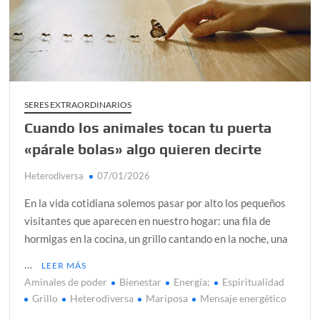
alcanzar
Día de Independencia 2026: de Patria Boba a Colombia
polarizada
¿Podemos comunicarnos con seres de otros planos o
mundos?
SERES EXTRAORDINARIOS
Cuando los animales tocan tu puerta
Salud mental digital: cómo frenar la ansiedad que
generan las redes sociales
«párale bolas» algo quieren decirte
Denuncia por violencia sexual en Colombia: así avanza
Heterodiversa
07/01/2026
¿Cómo descubrir esa conexión energética de la sexualidad
En la vida cotidiana solemos pasar por alto los pequeños
sagrada?
visitantes que aparecen en nuestro hogar: una fila de
hormigas en la cocina, un grillo cantando en la noche, una
…
LEER MÁS
Aminales de poder
Bienestar
Energía;
Espiritualidad
Grillo
Heterodiversa
Mariposa
Mensaje energético