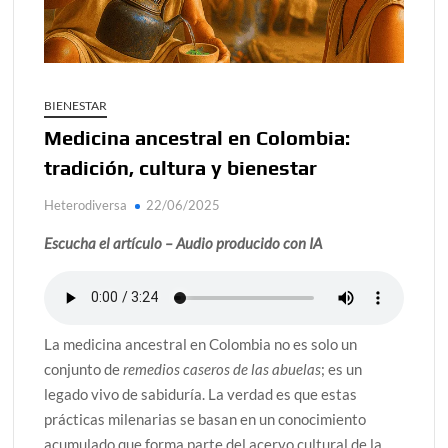
¿Conoces al rey del trópico? Seguro que sí
Día de Independencia 2026: de Patria Boba a Colombia
polarizada
BIENESTAR
Salud mental digital: cómo frenar la ansiedad que
Medicina ancestral en Colombia:
generan las redes sociales
tradición, cultura y bienestar
Denuncia por violencia sexual en Colombia: así avanza
Heterodiversa
22/06/2025
Día del Orgullo LGBTQ+: una fecha que sigue defendiendo
la dignidad humana
Escucha el artículo – Audio producido con IA
La medicina ancestral en Colombia no es solo un
conjunto de
remedios caseros de las abuelas
; es un
legado vivo de sabiduría. La verdad es que estas
prácticas milenarias se basan en un conocimiento
acumulado que forma parte del acervo cultural de la