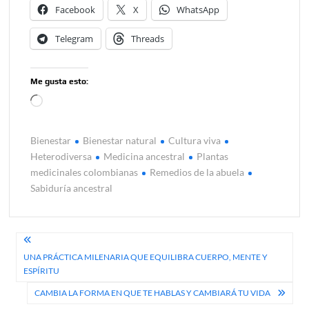
Facebook
X
WhatsApp
Telegram
Threads
Me gusta esto:
Cargando...
Bienestar
Bienestar natural
Cultura viva
Heterodiversa
Medicina ancestral
Plantas
medicinales colombianas
Remedios de la abuela
Sabiduría ancestral
Navegación
UNA PRÁCTICA MILENARIA QUE EQUILIBRA CUERPO, MENTE Y
de
ESPÍRITU
entradas
CAMBIA LA FORMA EN QUE TE HABLAS Y CAMBIARÁ TU VIDA