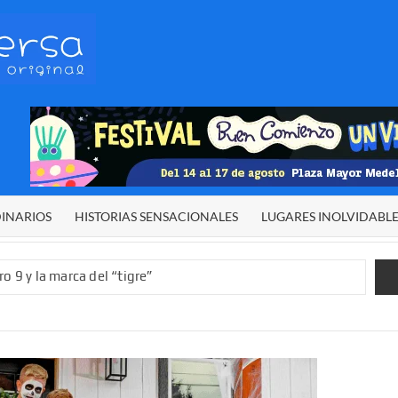
HETERODIVERSA
Diferente,
desigual,
original
DINARIOS
HISTORIAS SENSACIONALES
LUGARES INOLVIDABL
o 9 y la marca del “tigre”
rgía del cielo
 sexual infantil
 de El Niño”