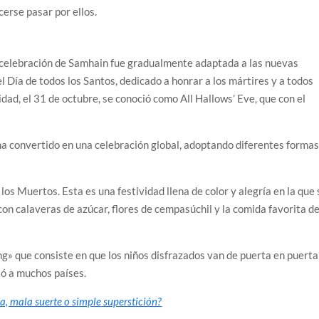
cerse pasar por ellos.
la celebración de Samhain fue gradualmente adaptada a las nuevas
l Día de todos los Santos, dedicado a honrar a los mártires y a todos
vidad, el 31 de octubre, se conoció como All Hallows’ Eve, que con el
ha convertido en una celebración global, adoptando diferentes formas
los Muertos. Esta es una festividad llena de color y alegría en la que 
con calaveras de azúcar, flores de cempasúchil y la comida favorita d
sing» que consiste en que los niños disfrazados van de puerta en puerta
ió a muchos países.
a, mala suerte o simple
superstición?