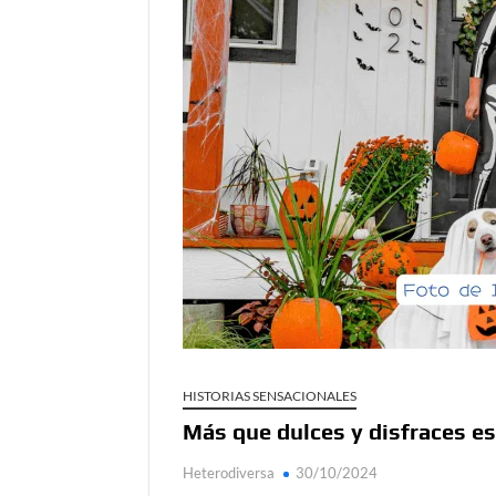
Día de Independencia 2026: de Patria Boba 
Salud mental digital: cómo frenar la ansieda
Denuncia por violencia sexual en Colombia: 
Día del Orgullo LGBTQ+: una fecha que sig
Solsticio de verano 2026: ciencia, energía y
HISTORIAS SENSACIONALES
Más que dulces y disfraces es 
Heterodiversa
30/10/2024