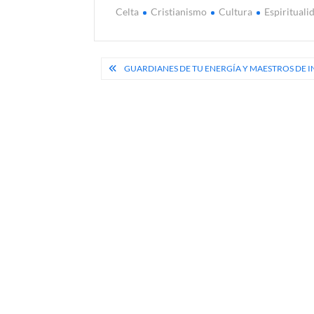
Celta
Cristianismo
Cultura
Espirituali
Navegación
GUARDIANES DE TU ENERGÍA Y MAESTROS DE 
de
entradas