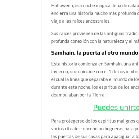
Halloween, esa noche mágica llena de calaba
encierra una historia mucho más profunda de
viaje a las raíces ancestrales.
Sus raíces provienen de las antiguas tradic
profunda conexión con la naturaleza y el má
Samhain, la puerta al otro mundo
Esta historia comienza en Samhain, una antig
invierno, que coincide con el 1 de noviembr
el cual la línea que separaba el mundo de l
durante esta noche, los espíritus de los an
deambulaban por la Tierra.
Puedes unirt
Para protegerse de los espíritus malignos q
varios rituales: encendían hogueras para pu
las puertas de sus casas para apaciguar a l