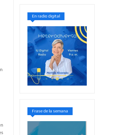
En radio digital
en
Frase de la semana
en
es