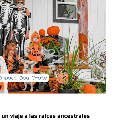
a Colombia polarizada
d que generan las redes sociales
así avanza
ue defendiendo la dignidad humana
 renovación
un viaje a las raíces ancestrales