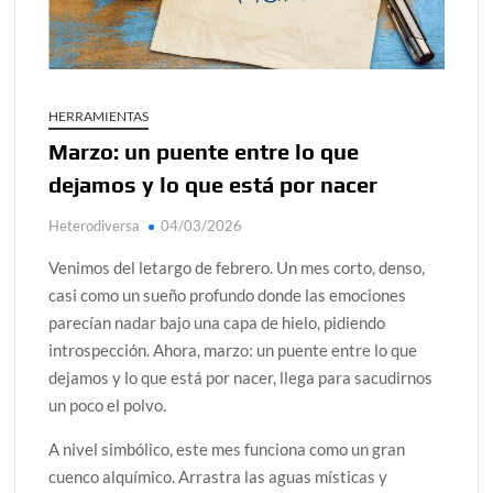
¿Conoces al rey del trópico? Seguro que sí
Día de Independencia 2026: de Patria Boba a Colombia
polarizada
HERRAMIENTAS
Salud mental digital: cómo frenar la ansiedad que
Marzo: un puente entre lo que
generan las redes sociales
dejamos y lo que está por nacer
Denuncia por violencia sexual en Colombia: así avanza
Heterodiversa
04/03/2026
Día del Orgullo LGBTQ+: una fecha que sigue defendiendo
la dignidad humana
Venimos del letargo de febrero. Un mes corto, denso,
casi como un sueño profundo donde las emociones
parecían nadar bajo una capa de hielo, pidiendo
introspección. Ahora, marzo: un puente entre lo que
dejamos y lo que está por nacer, llega para sacudirnos
un poco el polvo.
A nivel simbólico, este mes funciona como un gran
cuenco alquímico. Arrastra las aguas místicas y