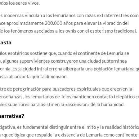
dos los seres vivos.
s modernas vinculan a los lemurianos con razas extraterrestres com
a hace aproximadamente 200.000 años para elevar la vibración del
e los fenómenos asociados a los ovnis con el esoterismo tradicional.
hasta
ulos esotéricos sostiene que, cuando el continente de Lemuria se
 algunos supervivientes construyeron una ciudad subterránea
fornia. Esta ciudad intraterrena albergaría una población lemuriana 
asta alcanzar la quinta dimensión.
tro de peregrinación para buscadores espirituales que creen en la
s enseñanzas, los lemurianos de Telos mantienen contacto telepático c
es superiores para asistir en la «ascensión» de la humanidad.
arrativa?
gativa, es fundamental distinguir entre el mito y la realidad históric
i arqueológica que respalde la existencia de Lemuria como continente