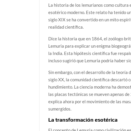
La historia de los lemurianos como cultura
esotérico moderno. Este relato ha tenido un
siglo XIX se ha convertido en un mito espir
realidad científica.
Dice la historia que en 1864, el zoólogo bri
Lemuria para explicar un enigma biogeográf
la India. Esta hipótesis científica fue res
incluso sugirió que Lemuria podría haber si
Sin embargo, con el desarrollo de la teoría 
siglo XX, la comunidad científica descartó 
hundimiento. La ciencia moderna ha demost
las placas tectónicas se mueven apenas de 2,
explica ahora por el movimiento de las masa
sumergidos.
La transformación esotérica
El concepto de Lemuria como civilización e