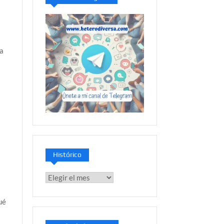
da
Histórico
Histórico
s
ué