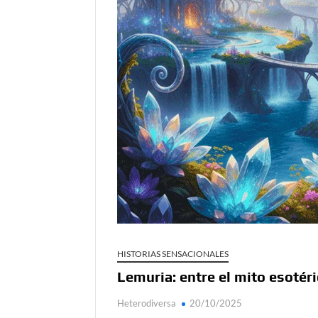
Día de Independencia 2026: de Patria Boba 
¿Podemos comunicarnos con seres de otros
Salud mental digital: cómo frenar la ansieda
Denuncia por violencia sexual en Colombia: 
¿Cómo descubrir esa conexión energética de
HISTORIAS SENSACIONALES
Lemuria: entre el mito esotéric
Heterodiversa
20/10/2025