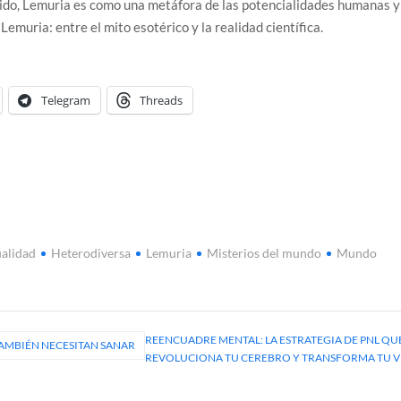
tido, Lemuria es como una metáfora de las potencialidades humanas y
Lemuria: entre el mito esotérico y la realidad científica.
Telegram
Threads
ualidad
Heterodiversa
Lemuria
Misterios del mundo
Mundo
REENCUADRE MENTAL: LA ESTRATEGIA DE PNL QU
AMBIÉN NECESITAN SANAR
REVOLUCIONA TU CEREBRO Y TRANSFORMA TU V