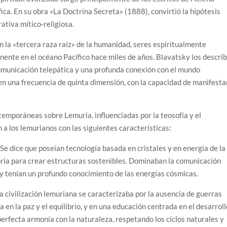
ica. En su obra «La Doctrina Secreta» (1888), convirtió la hipótesis
ativa mítico-religiosa.
an la «tercera raza raíz» de la humanidad, seres espiritualmente
nente en el océano Pacífico hace miles de años. Blavatsky los describ
omunicación telepática y una profunda conexión con el mundo
o en una frecuencia de quinta dimensión, con la capacidad de manifesta
temporáneas sobre Lemuria, influenciadas por la teosofía y el
a los lemurianos con las siguientes características:
Se dice que poseían tecnología basada en cristales y en energía de la
toria para crear estructuras sostenibles. Dominaban la comunicación
a y tenían un profundo conocimiento de las energías cósmicas.
la civilización lemuriana se caracterizaba por la ausencia de guerras
en la paz y el equilibrio, y en una educación centrada en el desarroll
erfecta armonía con la naturaleza, respetando los ciclos naturales y