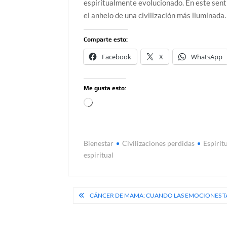
espiritualmente evolucionado. En este sen
el anhelo de una civilización más iluminada. 
Comparte esto:
Facebook
X
WhatsApp
Me gusta esto:
Cargando...
Bienestar
Civilizaciones perdidas
Espirit
espiritual
Navegación
CÁNCER DE MAMA: CUANDO LAS EMOCIONES T
de