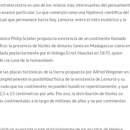
 extraterrestre es uno de los relatos más interesantes del pensamien
 avance particular. Lo que comenzó como una hipótesis científica del
itual que permanece hasta hoy. Lemuria: entre el mito esotérico y la
tánico Philip Sclater propuso la existencia de un continente llamado
ico: la presencia de fósiles de lémures tanto en Madagascar como e
paldada posteriormente por el biólogo Ernst Haeckel en 1870, quien
do «la cuna de la humanidad».
de las placas tectónicas de la tierra propuesta por Alfred Wegener en 
completamente la posibilidad física de la existencia de Lemuria y su
rado que los continentes no pueden hundirse repentinamente, y que
5 a 15 centímetros por año. Por eso, la distribución de fósiles se
s continentales a lo largo de millones de años y no por continentes
spiritual avanzada surge principalmente de los escritos de Helena