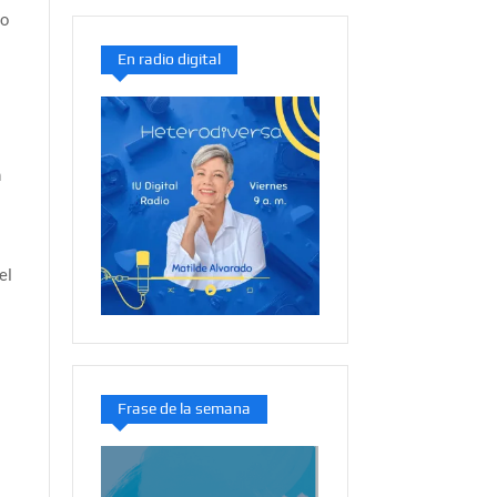
to
En radio digital
n
el
Frase de la semana