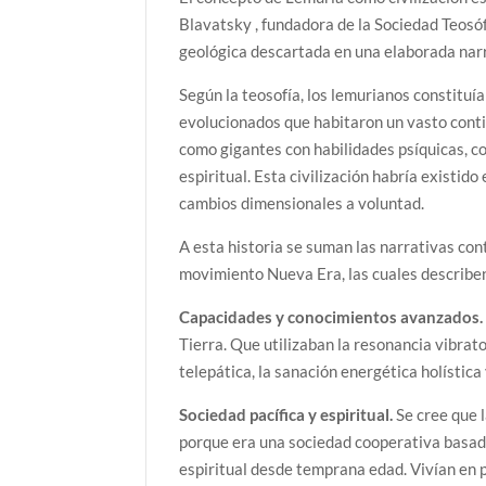
Blavatsky , fundadora de la Sociedad Teosóf
geológica descartada en una elaborada narr
Según la teosofía, los lemurianos constituí
evolucionados que habitaron un vasto conti
como gigantes con habilidades psíquicas, c
espiritual. Esta civilización habría existid
cambios dimensionales a voluntad.
A esta historia se suman las narrativas con
movimiento Nueva Era, las cuales describen 
Capacidades y conocimientos avanzados.
Tierra. Que utilizaban la resonancia vibra
telepática, la sanación energética holístic
Sociedad pacífica y espiritual.
Se cree que 
porque era una sociedad cooperativa basada 
espiritual desde temprana edad. Vivían en p