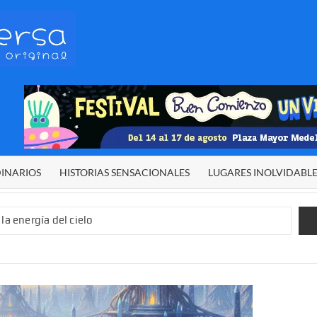
HETERODIVERSA
Diferente,
desigual,
original
DINARIOS
HISTORIAS SENSACIONALES
LUGARES INOLVIDABL
la energía del cielo
 sexual infantil
 de El Niño”
demos alcanzar