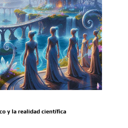
a Colombia polarizada
 planos o mundos?
d que generan las redes sociales
así avanza
 la sexualidad sagrada?
o y la realidad científica