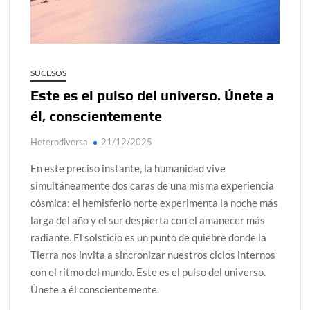
¿Conoces al rey del trópico? Seguro que sí
Día de Independencia 2026: de Patria Boba a Colombia
polarizada
SUCESOS
Salud mental digital: cómo frenar la ansiedad que
Este es el pulso del universo. Únete a
generan las redes sociales
él, conscientemente
Denuncia por violencia sexual en Colombia: así avanza
Heterodiversa
21/12/2025
Día del Orgullo LGBTQ+: una fecha que sigue defendiendo
la dignidad humana
En este preciso instante, la humanidad vive
simultáneamente dos caras de una misma experiencia
cósmica: el hemisferio norte experimenta la noche más
larga del año y el sur despierta con el amanecer más
radiante. El solsticio es un punto de quiebre donde la
Tierra nos invita a sincronizar nuestros ciclos internos
con el ritmo del mundo. Este es el pulso del universo.
Únete a él conscientemente.