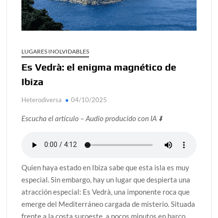
alcanzar
Día de Independencia 2026: de Patria Boba a Colombia
polarizada
LUGARES INOLVIDABLES
¿Podemos comunicarnos con seres de otros planos o
Es Vedrà: el enigma magnético de
mundos?
Ibiza
Salud mental digital: cómo frenar la ansiedad que
generan las redes sociales
Heterodiversa
04/10/2025
Denuncia por violencia sexual en Colombia: así avanza
Escucha el artículo – Audio producido con IA ⬇️
¿Cómo descubrir esa conexión energética de la sexualidad
sagrada?
Quien haya estado en Ibiza sabe que esta isla es muy
especial. Sin embargo, hay un lugar que despierta una
atracción especial: Es Vedrà, una imponente roca que
emerge del Mediterráneo cargada de misterio. Situada
frente a la costa suroeste, a pocos minutos en barco