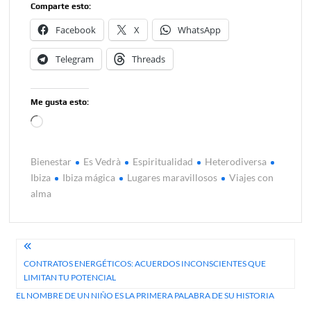
Comparte esto:
Facebook
X
WhatsApp
Telegram
Threads
Me gusta esto:
Cargando...
Bienestar
Es Vedrà
Espiritualidad
Heterodiversa
Ibiza
Ibiza mágica
Lugares maravillosos
Viajes con
alma
Navegación
CONTRATOS ENERGÉTICOS: ACUERDOS INCONSCIENTES QUE
de
LIMITAN TU POTENCIAL
entradas
EL NOMBRE DE UN NIÑO ES LA PRIMERA PALABRA DE SU HISTORIA