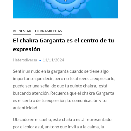
alcanzar
Día de Independencia 2026: de Patria Boba a Colombia
polarizada
BIENESTAR
HERRAMIENTAS
¿Podemos comunicarnos con seres de otros planos o
El chakra Garganta es el centro de tu
mundos?
expresión
Salud mental digital: cómo frenar la ansiedad que
generan las redes sociales
Heterodiversa
11/11/2024
Denuncia por violencia sexual en Colombia: así avanza
Sentir un nudo en la garganta cuando se tiene algo
importante que decir, pero no te atreves a expresarlo,
¿Cómo descubrir esa conexión energética de la sexualidad
puede ser una señal de que tu quinto chakra, está
sagrada?
buscando atención. Recuerda que el chakra Garganta
es el centro de tu expresión, tu comunicación y tu
autenticidad.
Ubicado en el cuello, este chakra está representado
por el color azul, un tono que invita a la calma, la