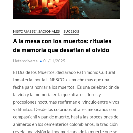
Día de Independencia 2026: de Patria Boba a Colombia
polarizada
Salud mental digital: cómo frenar la ansiedad que
HISTORIAS SENSACIONALES
SUCESOS
generan las redes sociales
A la mesa con los muertos: rituales
Denuncia por violencia sexual en Colombia: así avanza
de memoria que desafían el olvido
Día del Orgullo LGBTQ+: una fecha que sigue defendiendo
la dignidad humana
Heterodiversa
01/11/2025
Solsticio de verano 2026: ciencia, energía y renovación
El Día de los Muertos, declarado Patrimonio Cultural
Inmaterial por la UNESCO, es mucho más que una
fecha para honrar a los muertos. Es una celebración de
la vida y la memoria en la que altares, flores y
procesiones nocturnas reafirman el vínculo entre vivos
y difuntos. Desde los coloridos altares mexicanos con
cempasúchil y pan de muerto, hasta las procesiones de
animeros en los cementerios colombianos, la tradición
revela una visión latinoamericana de la muerte que se