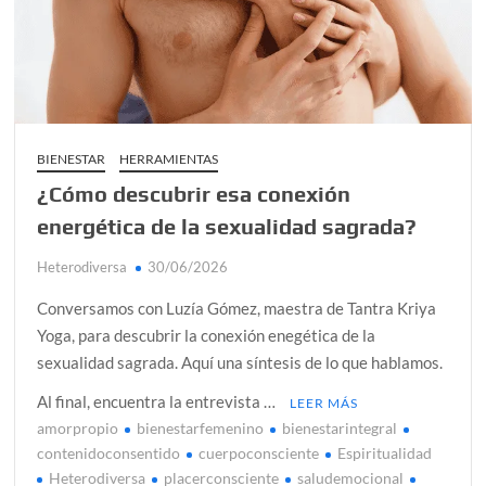
alcanzar
Día de Independencia 2026: de Patria Boba a Colombia
polarizada
¿Podemos comunicarnos con seres de otros planos o
mundos?
BIENESTAR
HERRAMIENTAS
¿Cómo descubrir esa conexión
Salud mental digital: cómo frenar la ansiedad que
generan las redes sociales
energética de la sexualidad sagrada?
Denuncia por violencia sexual en Colombia: así avanza
Heterodiversa
30/06/2026
¿Cómo descubrir esa conexión energética de la sexualidad
Conversamos con Luzía Gómez, maestra de Tantra Kriya
sagrada?
Yoga, para descubrir la conexión enegética de la
sexualidad sagrada. Aquí una síntesis de lo que hablamos.
Al final, encuentra la entrevista …
LEER MÁS
amorpropio
bienestarfemenino
bienestarintegral
contenidoconsentido
cuerpoconsciente
Espiritualidad
Heterodiversa
placerconsciente
saludemocional