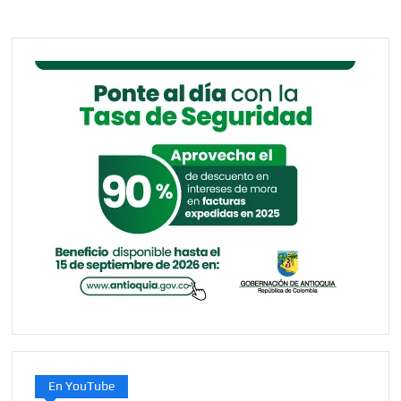
t
a
r
en
Ángel
el
poder
de
la
ment
y
la
fuerz
de
la
resili
En YouTube