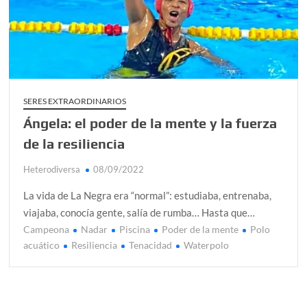
Kundalini: el poder oculto que no todos podemos
alcanzar
Día de Independencia 2026: de Patria Boba a Colombia
polarizada
SERES EXTRAORDINARIOS
¿Podemos comunicarnos con seres de otros planos o
mundos?
Ángela: el poder de la mente y la fuerza
de la resiliencia
Salud mental digital: cómo frenar la ansiedad que
generan las redes sociales
Heterodiversa
08/09/2022
Denuncia por violencia sexual en Colombia: así avanza
La vida de La Negra era “normal”: estudiaba, entrenaba,
viajaba, conocía gente, salía de rumba… Hasta que…
Campeona
Nadar
Piscina
Poder de la mente
Polo
C
acuático
Resiliencia
Tenacidad
Waterpolo
o
m
e
n