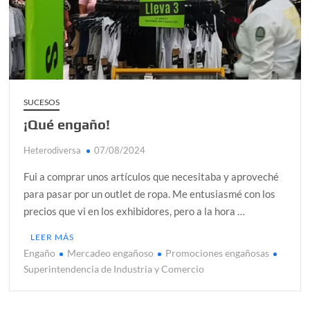
alcanzar
Día de Independencia 2026: de Patria Boba a Colombia
polarizada
¿Podemos comunicarnos con seres de otros planos o
mundos?
SUCESOS
¡Qué engaño!
Salud mental digital: cómo frenar la ansiedad que
generan las redes sociales
Heterodiversa
07/08/2024
Denuncia por violencia sexual en Colombia: así avanza
Fui a comprar unos artículos que necesitaba y aproveché
¿Cómo descubrir esa conexión energética de la sexualidad
para pasar por un outlet de ropa. Me entusiasmé con los
sagrada?
precios que vi en los exhibidores, pero a la hora …
LEER MÁS
Engaño
Mercadeo engañoso
Promociones engañosas
Superintendencia de Industria y Comercio