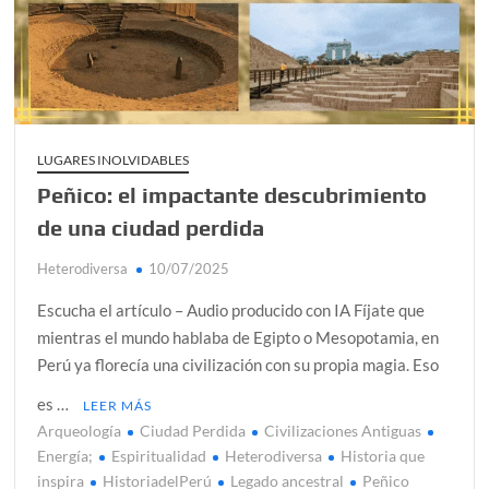
alcanzar
Día de Independencia 2026: de Patria Boba a Colombia
polarizada
¿Podemos comunicarnos con seres de otros planos o
mundos?
LUGARES INOLVIDABLES
Peñico: el impactante descubrimiento
Salud mental digital: cómo frenar la ansiedad que
generan las redes sociales
de una ciudad perdida
Denuncia por violencia sexual en Colombia: así avanza
Heterodiversa
10/07/2025
¿Cómo descubrir esa conexión energética de la sexualidad
Escucha el artículo – Audio producido con IA Fíjate que
sagrada?
mientras el mundo hablaba de Egipto o Mesopotamia, en
Perú ya florecía una civilización con su propia magia. Eso
es …
LEER MÁS
Arqueología
Ciudad Perdida
Civilizaciones Antiguas
Energía;
Espiritualidad
Heterodiversa
Historia que
inspira
HistoriadelPerú
Legado ancestral
Peñico