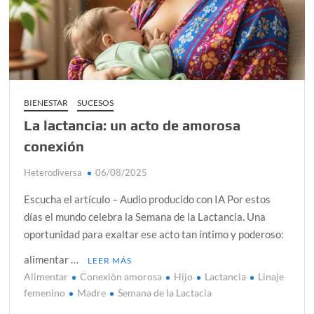
¿Conoces al rey del trópico? Seguro que sí
Día de Independencia 2026: de Patria Boba a Colombia
polarizada
Salud mental digital: cómo frenar la ansiedad que
generan las redes sociales
BIENESTAR
SUCESOS
Denuncia por violencia sexual en Colombia: así avanza
La lactancia: un acto de amorosa
conexión
Día del Orgullo LGBTQ+: una fecha que sigue defendiendo
la dignidad humana
Heterodiversa
06/08/2025
Escucha el artículo – Audio producido con IA Por estos
días el mundo celebra la Semana de la Lactancia. Una
oportunidad para exaltar ese acto tan íntimo y poderoso:
alimentar …
LEER MÁS
Alimentar
Conexiòn amorosa
Hijo
Lactancia
Linaje
femenino
Madre
Semana de la Lactacia