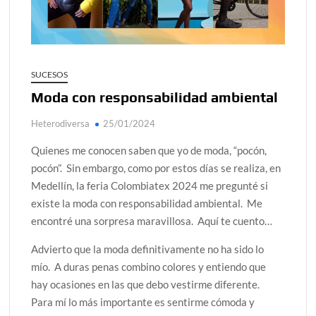
¿Conoces al rey del trópico? Seguro que sí
Día de Independencia 2026: de Patria Boba a Colombia
polarizada
SUCESOS
Salud mental digital: cómo frenar la ansiedad que
Moda con responsabilidad ambiental
generan las redes sociales
Denuncia por violencia sexual en Colombia: así avanza
Heterodiversa
25/01/2024
Quienes me conocen saben que yo de moda, “pocón,
Día del Orgullo LGBTQ+: una fecha que sigue defendiendo
la dignidad humana
pocón”. Sin embargo, como por estos días se realiza, en
Medellín, la feria Colombiatex 2024 me pregunté si
existe la moda con responsabilidad ambiental. Me
encontré una sorpresa maravillosa. Aquí te cuento…
Advierto que la moda definitivamente no ha sido lo
mío. A duras penas combino colores y entiendo que
hay ocasiones en las que debo vestirme diferente.
Para mí lo más importante es sentirme cómoda y