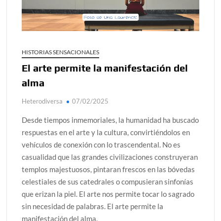
alcanzar
Día de Independencia 2026: de Patria Boba a Colombia
polarizada
HISTORIAS SENSACIONALES
¿Podemos comunicarnos con seres de otros planos o
El arte permite la manifestación del
mundos?
alma
Salud mental digital: cómo frenar la ansiedad que
generan las redes sociales
Heterodiversa
07/02/2025
Denuncia por violencia sexual en Colombia: así avanza
Desde tiempos inmemoriales, la humanidad ha buscado
respuestas en el arte y la cultura, convirtiéndolos en
¿Cómo descubrir esa conexión energética de la sexualidad
vehículos de conexión con lo trascendental. No es
sagrada?
casualidad que las grandes civilizaciones construyeran
templos majestuosos, pintaran frescos en las bóvedas
celestiales de sus catedrales o compusieran sinfonías
que erizan la piel. El arte nos permite tocar lo sagrado
sin necesidad de palabras. El arte permite la
manifestación del alma.