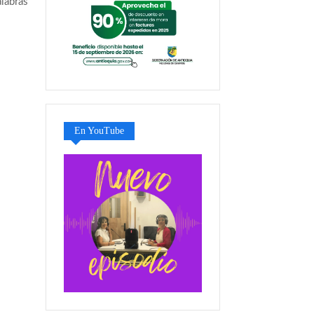
alabras
En YouTube