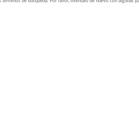
s términos de búsqueda. Por favor, inténtalo de nuevo con algunas p
oba a Colombia polarizada
ros planos o mundos?
edad que generan las redes sociales
ia: así avanza
 de la sexualidad sagrada?