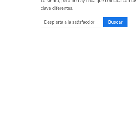
Lo siento, pero no hay nada que coincida con tu
clave diferentes.
Día de Independencia 2026: de Patria B
¿Podemos comunicarnos con seres de ot
Buscar:
Salud mental digital: cómo frenar la ansi
Denuncia por violencia sexual en Colomb
¿Cómo descubrir esa conexión energética