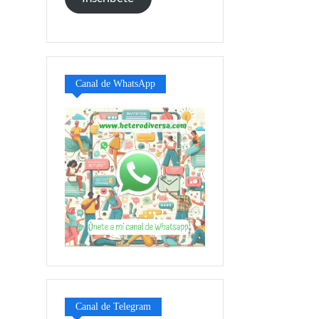
electrónico
Canal de WhatsApp
Canal de Telegram